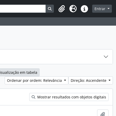
a
Busque na página de navegação
Entrar
Área de transferência
Idioma
Ligações rápidas
isualização em tabela
Ordenar por ordem: Relevância
Direção: Ascendente
Mostrar resultados com objetos digitais
Adici