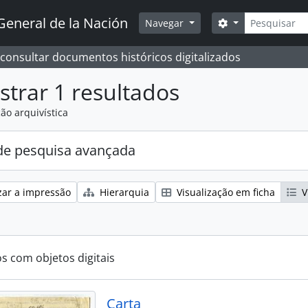
Pesquisar
General de la Nación
Opções de busc
Navegar
 consultar documentos históricos digitalizados
trar 1 resultados
ão arquivística
e pesquisa avançada
zar a impressão
Hierarquia
Visualização em ficha
V
os com objetos digitais
Carta