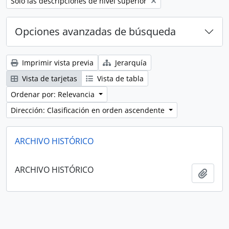
Remove filter:
Sólo las descripciones de nivel superior
Opciones avanzadas de búsqueda
Imprimir vista previa
Jerarquía
Vista de tarjetas
Vista de tabla
Ordenar por: Relevancia
Dirección: Clasificación en orden ascendente
ARCHIVO HISTÓRICO
ARCHIVO HISTÓRICO
Añadi