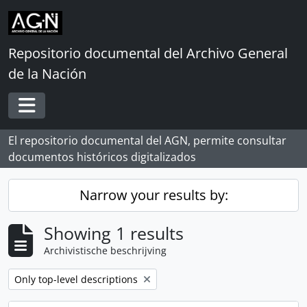
Skip to main content
Repositorio documental del Archivo General
de la Nación
Toggle navigation
El repositorio documental del AGN, permite consultar
documentos históricos digitalizados
Narrow your results by:
Showing 1 results
Archivistische beschrijving
Remove filter:
Only top-level descriptions