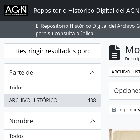
Skip to main content
Repositorio Histórico Digital del AGN
El Repositorio Histórico Digital del Archivo
para su consulta pública
Mo
Restringir resultados por:
Descrip
Parte de
Remove filter:
ARCHIVO HIS
Todos
Opcione
ARCHIVO HISTÓRICO
438
, 438 resultados
Imprimir v
Nombre
Todos