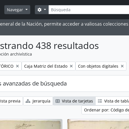
Búsqueda
Search options
Navegar
 General de la Nación, permite acceder a valiosas coleccion
strando 438 resultados
ción archivística
Remove filter:
Remove filter:
TÓRICO
Caja Matriz del Estado
Con objetos digitales
s avanzadas de búsqueda
ista previa
Jerarquía
Vista de tarjetas
Vista de tabl
Ordenar por: Código d