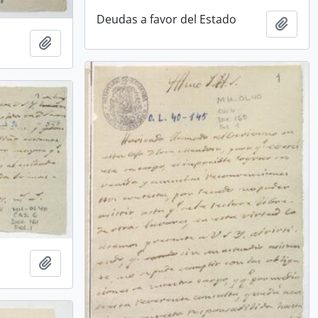
Deudas a favor del Estado
Añadi
Añadir al portapapeles
Añadir al portapapeles