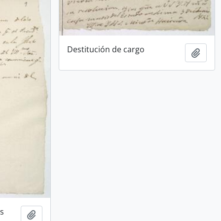
Destitución de cargo
Añadi
es
Añadir al portapapeles