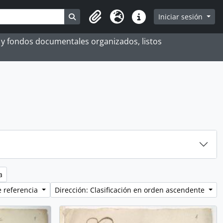
Search in browse page
Iniciar sesión
Portapapeles
Idioma
Enlaces rápidos
es y fondos documentales organizados, listos
a
e referencia
Dirección: Clasificación en orden ascendente