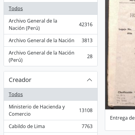
Todos
Archivo General de la
42316
, 42316 resultados
Nación (Perú)
Archivo General de la Nación
3813
, 3813 resultados
Archivo General de la Nación
28
, 28 resultados
(Perú)
Creador
Todos
Ministerio de Hacienda y
13108
, 13108 resultados
Comercio
Entrega de
Cabildo de Lima
7763
, 7763 resultados