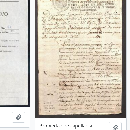
Añadir al portapapeles
Propiedad de capellanía
Añadi