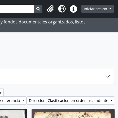
Search in browse page
Iniciar sesión
Portapapeles
Idioma
Enlaces rápidos
es y fondos documentales organizados, listos
a
e referencia
Dirección: Clasificación en orden ascendente