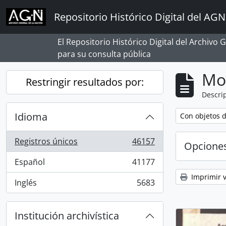
Skip to main content
Repositorio Histórico Digital del AGN
El Repositorio Histórico Digital del Archivo
para su consulta pública
Mo
Restringir resultados por:
Descrip
Idioma
Remove filter:
Con objetos d
Registros únicos
46157
Opcione
, 46157 resultados
Español
41177
, 41177 resultados
Imprimir v
Inglés
5683
, 5683 resultados
Institución archivística