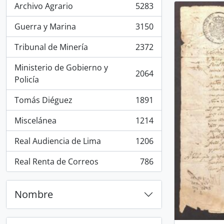
Archivo Agrario
5283
, 5283 resultados
Guerra y Marina
3150
, 3150 resultados
Tribunal de Minería
2372
, 2372 resultados
Ministerio de Gobierno y
2064
, 2064 resultados
Policía
Tomás Diéguez
1891
, 1891 resultados
Miscelánea
1214
, 1214 resultados
Real Audiencia de Lima
1206
, 1206 resultados
Real Renta de Correos
786
, 786 resultados
Nombre