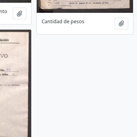
nto
Añadir al portapapeles
Cantidad de pesos
Añadi