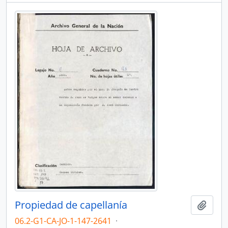
Propiedad de capellanía
Añadi
06.2-G1-CA-JO-1-147-2641
·