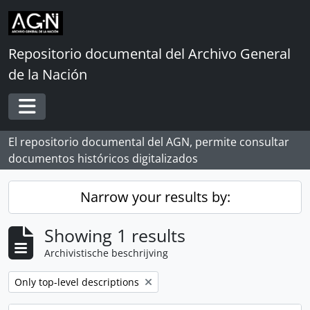
Skip to main content
Repositorio documental del Archivo General
de la Nación
Toggle navigation
El repositorio documental del AGN, permite consultar
documentos históricos digitalizados
Narrow your results by:
Showing 1 results
Archivistische beschrijving
Remove filter:
Only top-level descriptions