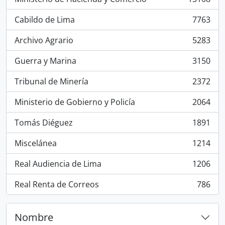
, 13108 resultados
Cabildo de Lima
7763
, 7763 resultados
Archivo Agrario
5283
, 5283 resultados
Guerra y Marina
3150
, 3150 resultados
Tribunal de Minería
2372
, 2372 resultados
Ministerio de Gobierno y Policía
2064
, 2064 resultados
Tomás Diéguez
1891
, 1891 resultados
Miscelánea
1214
, 1214 resultados
Real Audiencia de Lima
1206
, 1206 resultados
Real Renta de Correos
786
, 786 resultados
Nombre