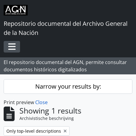
Skip to main content
Repositorio documental del Archivo General
de la Nación
Toggle navigation
El repositorio documental del AGN, permite consultar
documentos históricos digitalizados
Narrow your results by:
Print preview
Close
Showing 1 results
Archivistische beschrijving
Remove filter:
Only top-level descriptions