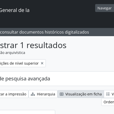
Navegar
General de la
 consultar documentos históricos digitalizados
trar 1 resultados
ão arquivística
:
ções de nível superior
e pesquisa avançada
zar a impressão
Hierarquia
Visualização em ficha
V
Orden