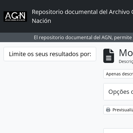
Skip to main content
Repositorio documental del Archivo 
Nación
El repositorio documental del AGN, permite
Mos
Limite os seus resultados por:
Descriç
Remover filtro
Apenas descri
Opções d
Previsuali