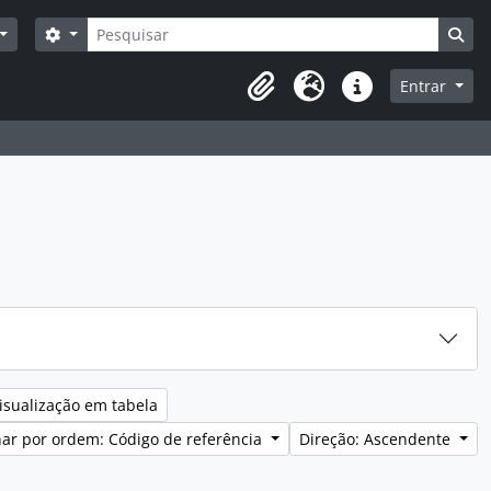
Pesquisar
Opções de busca
Bus
Entrar
Área de transferência
Idioma
Ligações rápidas
isualização em tabela
ar por ordem: Código de referência
Direção: Ascendente