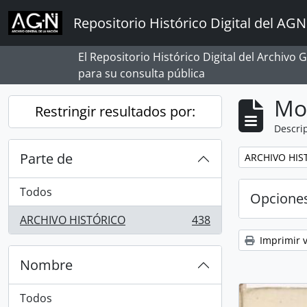
Skip to main content
Repositorio Histórico Digital del AGN
El Repositorio Histórico Digital del Archivo
para su consulta pública
Mo
Restringir resultados por:
Descrip
Parte de
Remove filter:
ARCHIVO HIS
Todos
Opcione
ARCHIVO HISTÓRICO
438
, 438 resultados
Imprimir v
Nombre
Todos