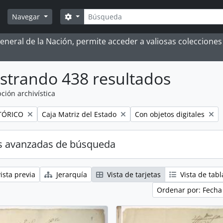
Búsqueda
Search options
Navegar
 General de la Nación, permite acceder a valiosas coleccion
strando 438 resultados
ción archivística
Remove filter:
Remove filter:
TÓRICO
Caja Matriz del Estado
Con objetos digitales
s avanzadas de búsqueda
ista previa
Jerarquía
Vista de tarjetas
Vista de tabl
Ordenar por: Fecha