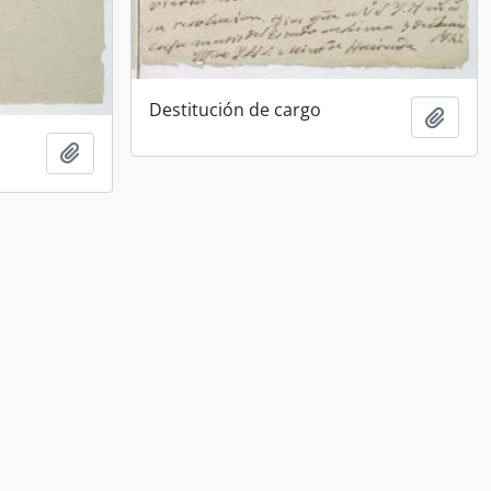
Destitución de cargo
Añadi
Añadir al portapapeles