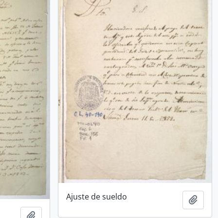
Ajuste de sueldo
Añadi
Añadir al portapapeles