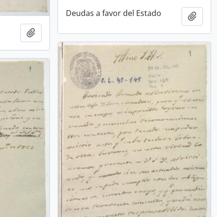
Deudas a favor del Estado
Añadi
Añadir al portapapeles