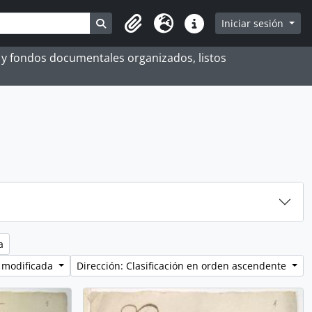
Search in browse page
Iniciar sesión
Portapapeles
Idioma
Enlaces rápidos
es y fondos documentales organizados, listos
a
 modificada
Dirección: Clasificación en orden ascendente