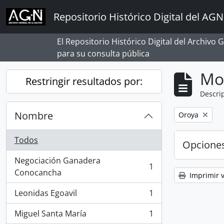
Skip to main content
Repositorio Histórico Digital del AGN
El Repositorio Histórico Digital del Archivo
para su consulta pública
Mo
Restringir resultados por:
Descrip
Nombre
Remove filter:
Oroya
Todos
Opcione
Negociación Ganadera
1
, 1 resultados
Conocancha
Imprimir v
Leonidas Egoavil
1
, 1 resultados
Miguel Santa María
1
, 1 resultados