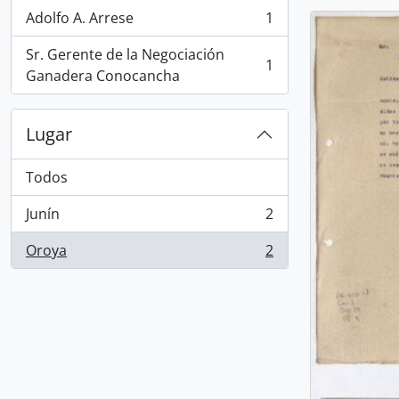
Adolfo A. Arrese
1
, 1 resultados
Sr. Gerente de la Negociación
1
, 1 resultados
Ganadera Conocancha
Lugar
Todos
Junín
2
, 2 resultados
Oroya
2
, 2 resultados