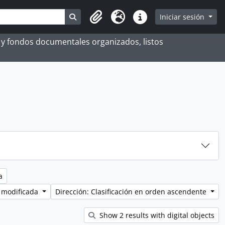
Search in browse page
Iniciar sesión
Portapapeles
Idioma
Enlaces rápidos
es y fondos documentales organizados, listos
a
 modificada
Dirección: Clasificación en orden ascendente
Show 2 results with digital objects