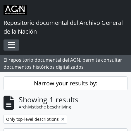
Skip to main content
Repositorio documental del Archivo General
de la Nación
Toggle navigation
El repositorio documental del AGN, permite consultar
documentos históricos digitalizados
Narrow your results by:
Showing 1 results
Archivistische beschrijving
Remove filter:
Only top-level descriptions