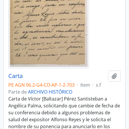
Carta
Adici
PE AGN 06.2-G4-CO-AP-1-2-703
·
Item
·
s.f
Parte de
ARCHIVO HISTÓRICO
Carta de Víctor [Baltazar] Pérez Santisteban a
Angélica Palma, solicitando que cambie de fecha de
su conferencia debido a algunos problemas de
salud del expositor Alfonso Reyes y le solicita el
nombre de su ponencia para anunciarlo en los