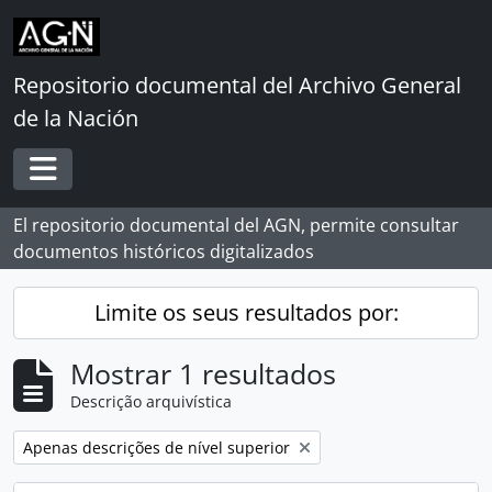
Skip to main content
Repositorio documental del Archivo General
de la Nación
Toggle navigation
El repositorio documental del AGN, permite consultar
documentos históricos digitalizados
Limite os seus resultados por:
Mostrar 1 resultados
Descrição arquivística
Remover filtro:
Apenas descrições de nível superior