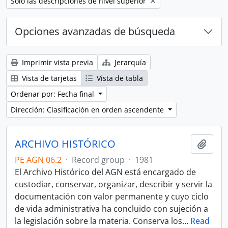
Remove filter:
Sólo las descripciones de nivel superior
Opciones avanzadas de búsqueda
Imprimir vista previa
Jerarquía
Vista de tarjetas
Vista de tabla
Ordenar por: Fecha final
Dirección: Clasificación en orden ascendente
ARCHIVO HISTÓRICO
Añadi
PE AGN 06.2
·
Record group
·
1981
El Archivo Histórico del AGN está encargado de
custodiar, conservar, organizar, describir y servir la
documentación con valor permanente y cuyo ciclo
de vida administrativa ha concluido con sujeción a
la legislación sobre la materia. Conserva los
…
Read