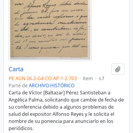
Carta
Adici
PE AGN 06.2-G4-CO-AP-1-2-703
·
Item
·
s.f
Parte de
ARCHIVO HISTÓRICO
Carta de Víctor [Baltazar] Pérez Santisteban a
Angélica Palma, solicitando que cambie de fecha de
su conferencia debido a algunos problemas de
salud del expositor Alfonso Reyes y le solicita el
nombre de su ponencia para anunciarlo en los
periódicos.