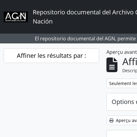
Skip to main content
Repositorio documental del Archivo 
Nación
El repositorio documental del AGN, permite
Aperçu avan
Affiner les résultats par :
Aff
Descrip
Remove filter:
Seulement les
Options 
Aperçu av