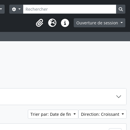
Rechercher
Search options
Sea
Ouverture de session
Presse-papier
Langue
Liens rapides
Trier par: Date de fin
Direction: Croissant