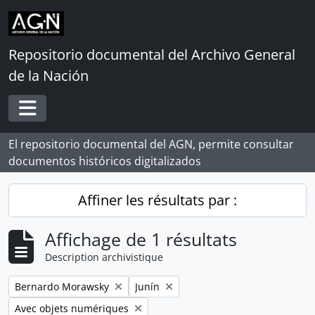
Skip to main content
Repositorio documental del Archivo General
de la Nación
Toggle navigation
El repositorio documental del AGN, permite consultar
documentos históricos digitalizados
Affiner les résultats par :
Affichage de 1 résultats
Description archivistique
Remove filter:
Remove filter:
Bernardo Morawsky
Junín
Remove filter:
Avec objets numériques