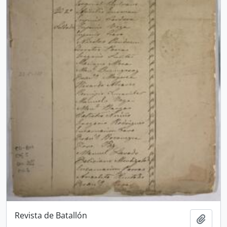
Revista de Batallón
Ajout