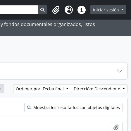
Search in browse page
Iniciar sesión
Portapapeles
Idioma
Enlaces rápidos
es y fondos documentales organizados, listos
a
Ordenar por: Fecha final
Dirección: Descendente
Muestra los resultados con objetos digitales
Añadi