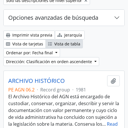
Remove filter:
Sólo las descripciones de nivel superior
Opciones avanzadas de búsqueda
Imprimir vista previa
Jerarquía
Vista de tarjetas
Vista de tabla
Ordenar por: Fecha final
Dirección: Clasificación en orden ascendente
ARCHIVO HISTÓRICO
Añadi
PE AGN 06.2
·
Record group
·
1981
El Archivo Histórico del AGN está encargado de
custodiar, conservar, organizar, describir y servir la
documentación con valor permanente y cuyo ciclo
de vida administrativa ha concluido con sujeción a
la legislación sobre la materia. Conserva los
…
Read