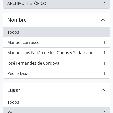
ARCHIVO HISTÓRICO
4
, 4 resultados
Nombre
Todos
Manuel Carrasco
1
, 1 resultados
Manuel Luis Farfán de los Godos y Sedamanos
1
, 1 resultados
José Fernández de Córdova
1
, 1 resultados
Pedro Díaz
1
, 1 resultados
Lugar
Todos
Piura
4