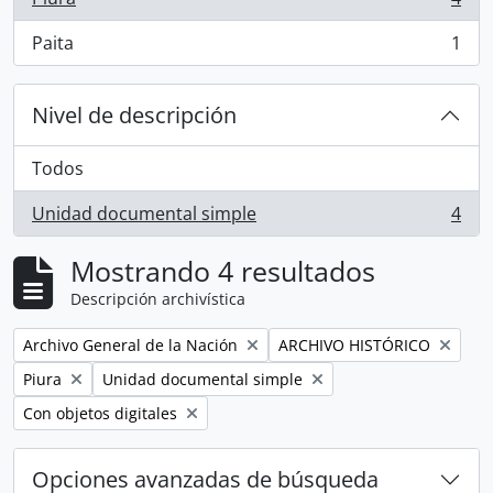
, 4 resultados
Paita
1
, 1 resultados
Nivel de descripción
Todos
Unidad documental simple
4
, 4 resultados
Mostrando 4 resultados
Descripción archivística
Remove filter:
Remove filter:
Archivo General de la Nación
ARCHIVO HISTÓRICO
Remove filter:
Remove filter:
Piura
Unidad documental simple
Remove filter:
Con objetos digitales
Opciones avanzadas de búsqueda