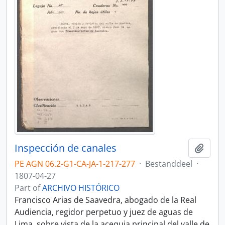
Inspección de canales
Add t
PE AGN 06.2-G1-CA-JA-1-217-277
·
Bestanddeel
·
1807-04-27
Part of
ARCHIVO HISTÓRICO
Francisco Arias de Saavedra, abogado de la Real
Audiencia, regidor perpetuo y juez de aguas de
Lima, sobre vista de la acequia principal del valle de