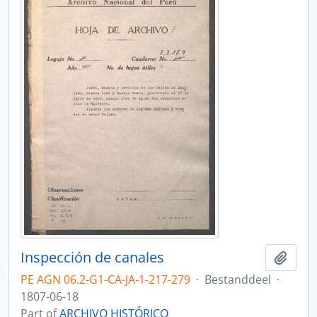
Inspección de canales
Add t
PE AGN 06.2-G1-CA-JA-1-217-279
·
Bestanddeel
·
1807-06-18
Part of
ARCHIVO HISTÓRICO