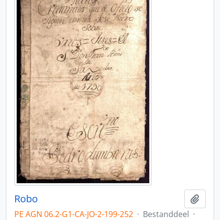
Robo
Add t
PE AGN 06.2-G1-CA-JO-2-199-252
·
Bestanddeel
·