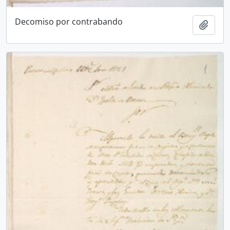
Decomiso por contrabando
Añadi