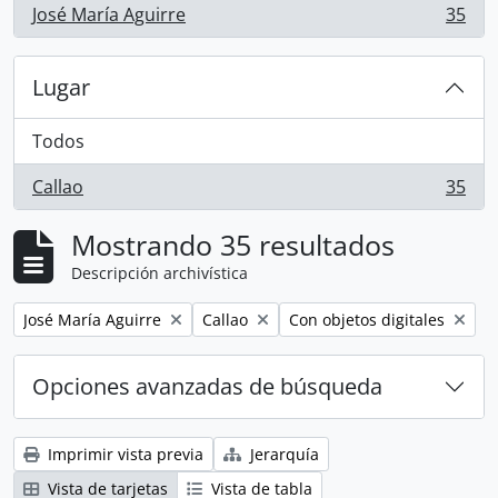
José María Aguirre
35
, 35 resultados
Lugar
Todos
Callao
35
, 35 resultados
Mostrando 35 resultados
Descripción archivística
Remove filter:
Remove filter:
Remove filter:
José María Aguirre
Callao
Con objetos digitales
Opciones avanzadas de búsqueda
Imprimir vista previa
Jerarquía
Vista de tarjetas
Vista de tabla