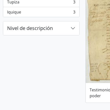
Tupiza
3
, 3 resultados
Iquique
3
, 3 resultados
Nivel de descripción
Testimonio
poder