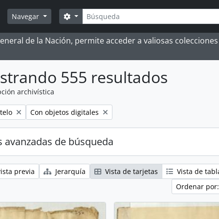
Búsqueda
Search options
Navegar
 General de la Nación, permite acceder a valiosas coleccion
strando 555 resultados
ción archivística
Remove filter:
telo
Con objetos digitales
s avanzadas de búsqueda
ista previa
Jerarquía
Vista de tarjetas
Vista de tabl
Ordenar por: