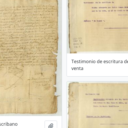
Testimonio de escritura d
venta
escribano
Añadir al portapapeles