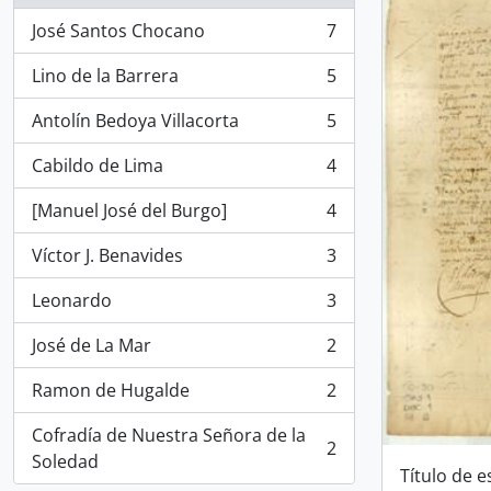
José Santos Chocano
7
, 7 resultados
Lino de la Barrera
5
, 5 resultados
Antolín Bedoya Villacorta
5
, 5 resultados
Cabildo de Lima
4
, 4 resultados
[Manuel José del Burgo]
4
, 4 resultados
Víctor J. Benavides
3
, 3 resultados
Leonardo
3
, 3 resultados
José de La Mar
2
, 2 resultados
Ramon de Hugalde
2
, 2 resultados
Cofradía de Nuestra Señora de la
2
, 2 resultados
Soledad
Título de 