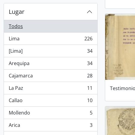
Lugar
Todos
Lima
226
, 226 resultados
[Lima]
34
, 34 resultados
Arequipa
34
, 34 resultados
Cajamarca
28
, 28 resultados
La Paz
11
Testimonio
, 11 resultados
Callao
10
, 10 resultados
Mollendo
5
, 5 resultados
Arica
3
, 3 resultados