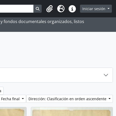
Search in browse page
Iniciar sesión
Portapapeles
Idioma
Enlaces rápidos
es y fondos documentales organizados, listos
a
 Fecha final
Dirección: Clasificación en orden ascendente