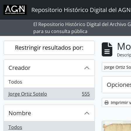
Skip to main content
Repositorio Histórico Digital del AGN
El Repositorio Histórico Digital del Archivo
para su consulta pública
Mo
Restringir resultados por:
Descrip
Creador
Remove filter:
Jorge Ortiz So
Todos
Opcione
Jorge Ortiz Sotelo
555
, 555 resultados
Imprimir v
Nombre
Todos