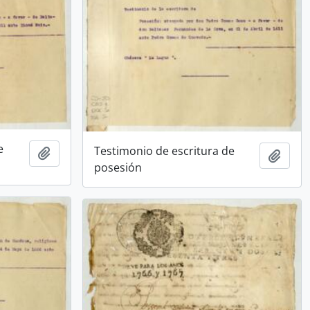
e
Testimonio de escritura de
Añadir al portapapeles
Añadi
posesión