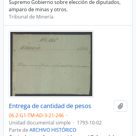
Supremo Gobierno sobre elección de diputados,
amparo de minas y otros.
Tribunal de Minería
Entrega de cantidad de pesos
Añadi
06.2-G1-TM-AD-3-21-246
·
Unidad documental simple
·
1793-10-02
Parte de
ARCHIVO HISTÓRICO