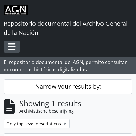
Skip to main content
Repositorio documental del Archivo General
de la Nación
Toggle navigation
El repositorio documental del AGN, permite consultar
documentos históricos digitalizados
Narrow your results by:
Showing 1 results
Archivistische beschrijving
Remove filter:
Only top-level descriptions