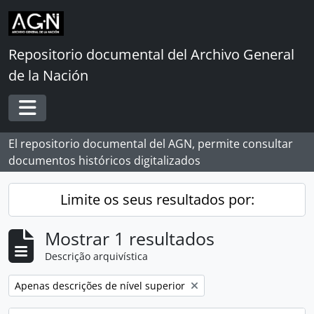
Skip to main content
Repositorio documental del Archivo General
de la Nación
Toggle navigation
El repositorio documental del AGN, permite consultar
documentos históricos digitalizados
Limite os seus resultados por:
Mostrar 1 resultados
Descrição arquivística
Remover filtro:
Apenas descrições de nível superior