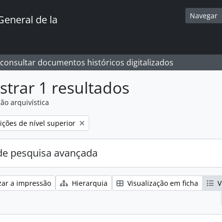
Navegar
General de la
 consultar documentos históricos digitalizados
trar 1 resultados
ão arquivística
:
ções de nível superior
e pesquisa avançada
zar a impressão
Hierarquia
Visualização em ficha
V