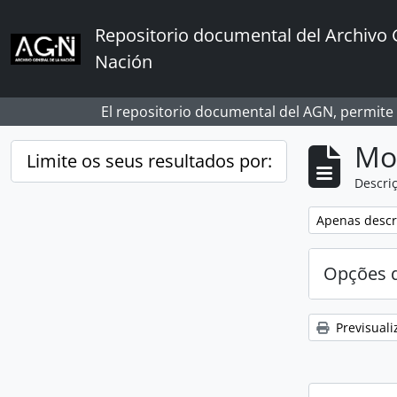
Skip to main content
Repositorio documental del Archivo 
Nación
El repositorio documental del AGN, permite
Mos
Limite os seus resultados por:
Descriç
Remover filtro
Apenas descri
Opções d
Previsuali