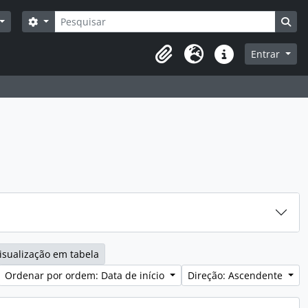
Pesquisar
Opções de busca
Bus
Entrar
Área de transferência
Idioma
Ligações rápidas
isualização em tabela
Ordenar por ordem: Data de início
Direção: Ascendente