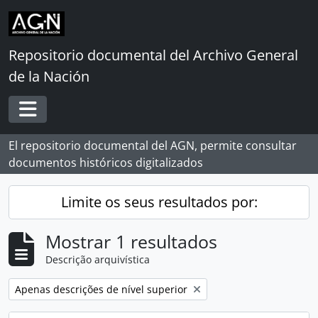
Skip to main content
Repositorio documental del Archivo General
de la Nación
Toggle navigation
El repositorio documental del AGN, permite consultar
documentos históricos digitalizados
Limite os seus resultados por:
Mostrar 1 resultados
Descrição arquivística
Remover filtro:
Apenas descrições de nível superior