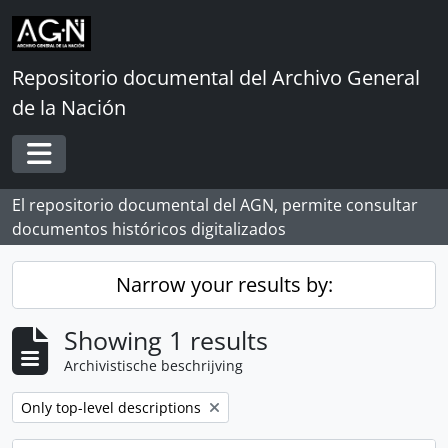
Skip to main content
Repositorio documental del Archivo General
de la Nación
Toggle navigation
El repositorio documental del AGN, permite consultar
documentos históricos digitalizados
Narrow your results by:
Showing 1 results
Archivistische beschrijving
Remove filter:
Only top-level descriptions