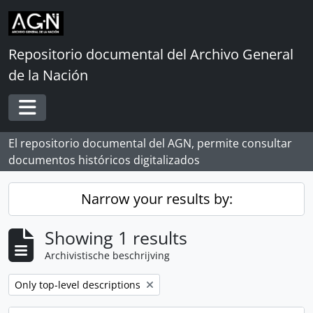
Skip to main content
Repositorio documental del Archivo General
de la Nación
Toggle navigation
El repositorio documental del AGN, permite consultar
documentos históricos digitalizados
Narrow your results by:
Showing 1 results
Archivistische beschrijving
Remove filter:
Only top-level descriptions