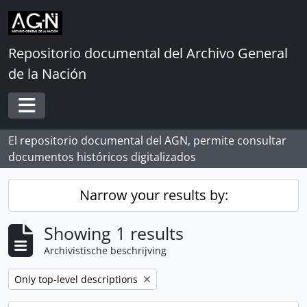
Skip to main content
Repositorio documental del Archivo General
de la Nación
Toggle navigation
El repositorio documental del AGN, permite consultar
documentos históricos digitalizados
Narrow your results by:
Showing 1 results
Archivistische beschrijving
Remove filter:
Only top-level descriptions