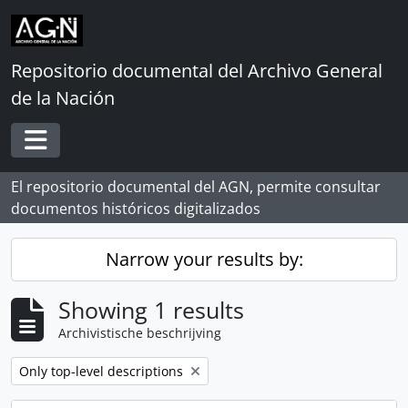
Skip to main content
Repositorio documental del Archivo General
de la Nación
Toggle navigation
El repositorio documental del AGN, permite consultar
documentos históricos digitalizados
Narrow your results by:
Showing 1 results
Archivistische beschrijving
Remove filter:
Only top-level descriptions