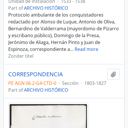
Unidad de instalación
·
1533 - 1538
Part of
ARCHIVO HISTÓRICO
Protocolo ambulante de los conquistadores
redactado por Alonso de Luque, Antonio de Oliva,
Bernardino de Valderrama (mayordomo de Pizarro
y escribano público), Domingo de la Presa,
Jerónimo de Aliaga, Hernán Pinto y Juan de
Espinoza, correspondiente a
…
Read more
Zonder titel
CORRESPONDENCIA
Add t
PE AGN 06.2-G4-CTD-0
·
Sección
·
1803-1827
Part of
ARCHIVO HISTÓRICO