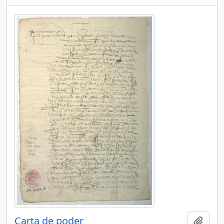
Carta de poder
Add t