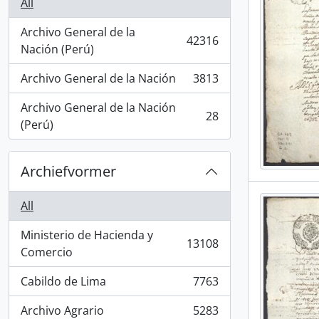
All
Archivo General de la
42316
, 42316 results
Nación (Perú)
Archivo General de la Nación
3813
, 3813 results
Archivo General de la Nación
28
, 28 results
(Perú)
Archiefvormer
All
Ministerio de Hacienda y
13108
, 13108 results
Comercio
Cabildo de Lima
7763
, 7763 results
Archivo Agrario
5283
, 5283 results