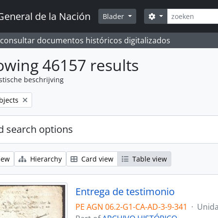
zoeken
General de la Nación
Search options
Blader
 consultar documentos históricos digitalizados
wing 46157 results
stische beschrijving
bjects
 search options
iew
Hierarchy
Card view
Table view
Entrega de testimonio
PE AGN 06.2-G1-CA-AD-3-9-341
·
Unida