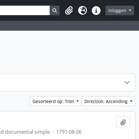
Search in browse page
Inloggen
Clipboard
Taal
Quick links
Gesorteerd op: Titel
Direction: Ascending
Add t
d documental simple
·
1791-08-06