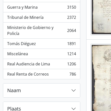
Guerra y Marina
3150
, 3150 results
Tribunal de Minería
2372
, 2372 results
Ministerio de Gobierno y
2064
, 2064 results
Policía
Tomás Diéguez
1891
, 1891 results
Miscelánea
1214
, 1214 results
Real Audiencia de Lima
1206
, 1206 results
Real Renta de Correos
786
, 786 results
Naam
Plaats