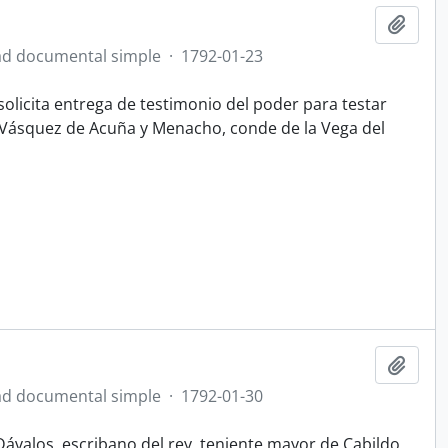
Add t
d documental simple
·
1792-01-23
solicita entrega de testimonio del poder para testar
s Vásquez de Acuña y Menacho, conde de la Vega del
Add t
d documental simple
·
1792-01-30
Dávalos, escribano del rey, teniente mayor de Cabildo,