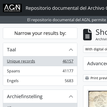
Skip to main content
Repositorio documental del Archivo 
El repositorio documental del AGN, permite
Sho
Narrow your results by:
Archivi
Taal
Remove filter:
With digital o
Unique records
46157
Advanced
, 46157 results
Spaans
41177
, 41177 results
Print prev
Engels
5683
, 5683 results
Archiefinstelling