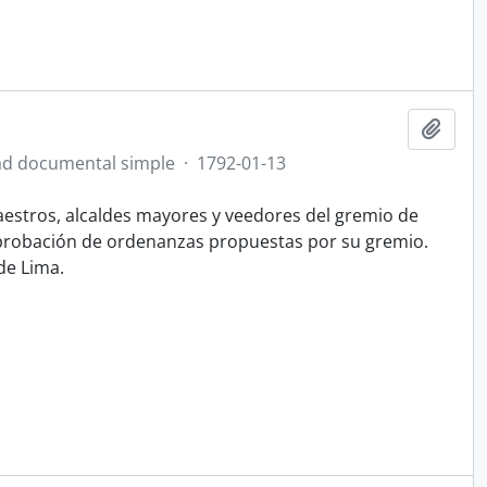
Add t
d documental simple
·
1792-01-13
maestros, alcaldes mayores y veedores del gremio de
 aprobación de ordenanzas propuestas por su gremio.
de Lima.