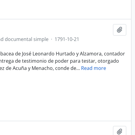
Add t
d documental simple
·
1791-10-21
 albacea de José Leonardo Hurtado y Alzamora, contador
 entrega de testimonio de poder para testar, otorgado
uez de Acuña y Menacho, conde de
…
Read more
Add t