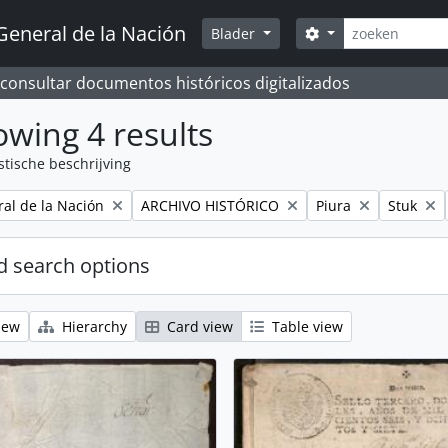
zoeken
General de la Nación
Search options
Blader
 consultar documentos históricos digitalizados
wing 4 results
stische beschrijving
Remove filter:
Remove filter:
Remove fi
al de la Nación
ARCHIVO HISTÓRICO
Piura
Stuk
 search options
iew
Hierarchy
Card view
Table view