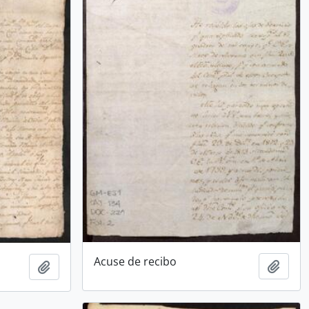
Acuse de recibo
Add t
Add to clipboard