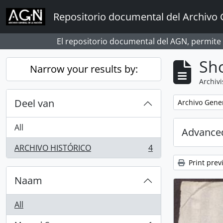
Skip to main content
Repositorio documental del Archivo 
El repositorio documental del AGN, permite
Sho
Narrow your results by:
Archivi
Deel van
Remove filter:
Archivo Gener
All
Advanced
ARCHIVO HISTÓRICO
4
, 4 results
Print prev
Naam
All