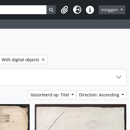
Search in browse page
Inloggen
Clipboard
Taal
Quick links
lter:
Remove filter:
With digital objects
Gesorteerd op: Titel
Direction: Ascending