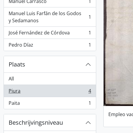
Manuel Carrasco
1
, 1 results
Manuel Luis Farfán de los Godos
1
, 1 results
y Sedamanos
José Fernández de Córdova
1
, 1 results
Pedro Díaz
1
, 1 results
Plaats
All
Piura
4
, 4 results
Paita
1
, 1 results
Empleo va
Beschrijvingsniveau