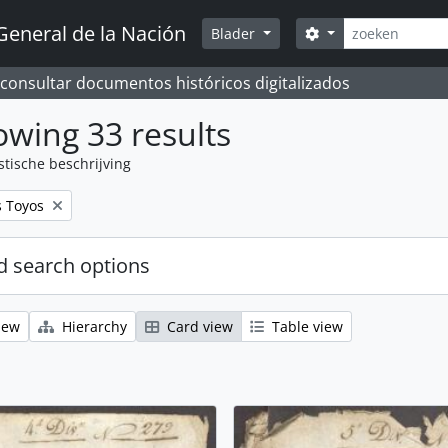
zoeken
General de la Nación
Search options
Blader
 consultar documentos históricos digitalizados
wing 33 results
stische beschrijving
s Toyos
 search options
iew
Hierarchy
Card view
Table view