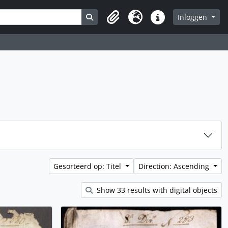
Search in browse page
Inloggen
Clipboard
Taal
Quick links
Gesorteerd op: Titel
Direction: Ascending
Show 33 results with digital objects