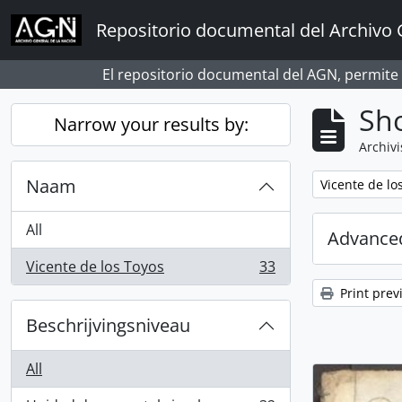
Skip to main content
Repositorio documental del Archivo 
El repositorio documental del AGN, permite
Sho
Narrow your results by:
Archivi
Naam
Remove filter:
Vicente de lo
All
Advanced
Vicente de los Toyos
33
, 33 results
Print prev
Beschrijvingsniveau
All