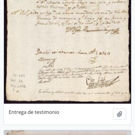
Entrega de testimonio
Add t