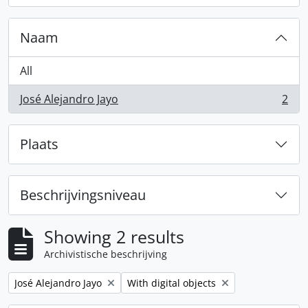
Naam
All
José Alejandro Jayo
2
, 2 results
Plaats
Beschrijvingsniveau
Showing 2 results
Archivistische beschrijving
Remove filter:
Remove filter:
José Alejandro Jayo
With digital objects