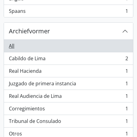
, 1 results
Spaans
1
, 1 results
Archiefvormer
All
Cabildo de Lima
2
, 2 results
Real Hacienda
1
, 1 results
Juzgado de primera instancia
1
, 1 results
Real Audiencia de Lima
1
, 1 results
Corregimientos
1
, 1 results
Tribunal de Consulado
1
, 1 results
Otros
1
, 1 results