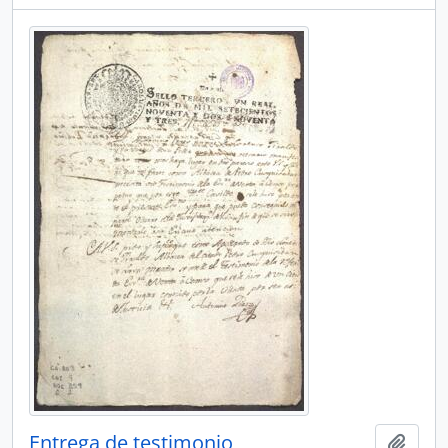
Entrega de testimonio
Ajout