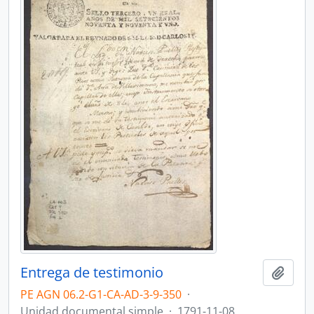
Entrega de testimonio
Ajout
PE AGN 06.2-G1-CA-AD-3-9-350
·
Unidad documental simple
·
1791-11-08