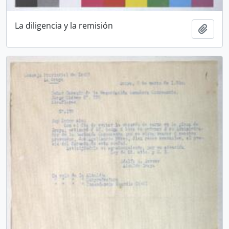
La diligencia y la remisión
Ajout