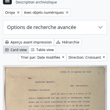
Description archivistique
Remove filter:
Remove filter:
Oroya
Avec objets numériques
Options de recherche avancée
Aperçu avant impression
Hiérarchie
Card view
Table view
Trier par: Date modifiée
Direction: Croissant