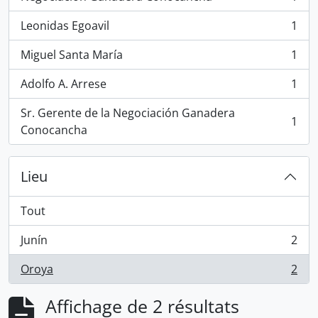
, 1 résultats
Leonidas Egoavil
1
, 1 résultats
Miguel Santa María
1
, 1 résultats
Adolfo A. Arrese
1
, 1 résultats
Sr. Gerente de la Negociación Ganadera
1
, 1 résultats
Conocancha
Lieu
Tout
Junín
2
, 2 résultats
Oroya
2
, 2 résultats
Affichage de 2 résultats