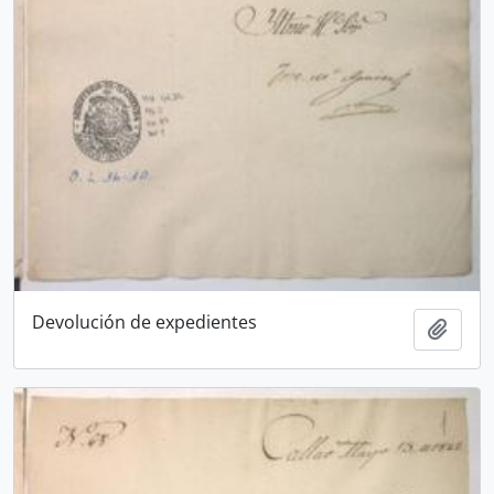
Devolución de expedientes
Ajout