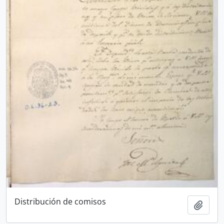
Distribución de comisos
Ajout