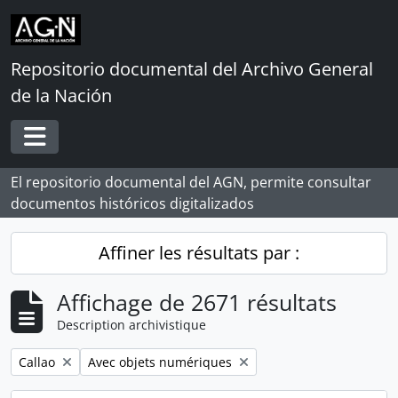
Skip to main content
Repositorio documental del Archivo General
de la Nación
Toggle navigation
El repositorio documental del AGN, permite consultar
documentos históricos digitalizados
Affiner les résultats par :
Affichage de 2671 résultats
Description archivistique
Remove filter:
Remove filter:
Callao
Avec objets numériques