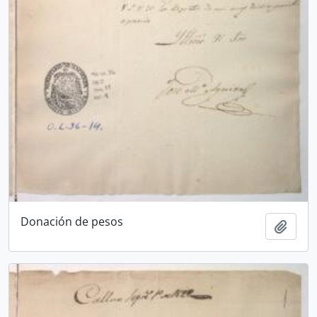
Donación de pesos
Ajout