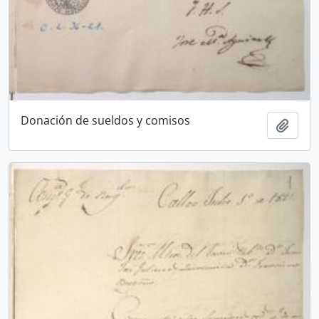
Donación de sueldos y comisos
Ajout