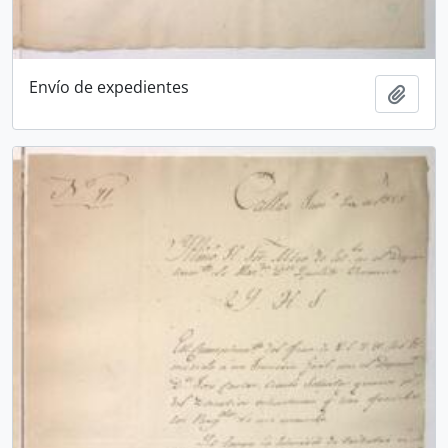
Envío de expedientes
Ajout