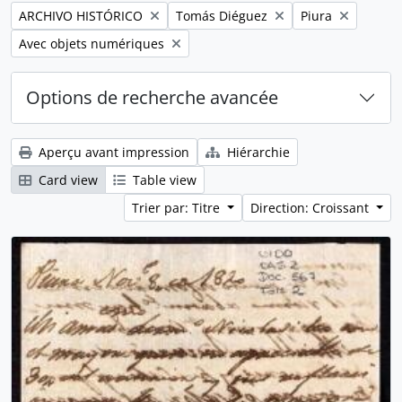
Remove filter:
Remove filter:
Remove filter:
ARCHIVO HISTÓRICO
Tomás Diéguez
Piura
Remove filter:
Avec objets numériques
Options de recherche avancée
Aperçu avant impression
Hiérarchie
Card view
Table view
Trier par: Titre
Direction: Croissant