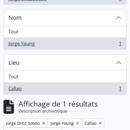
, 1 résultats
Nom
Tout
Jorge Young
1
, 1 résultats
Lieu
Tout
Callao
1
, 1 résultats
Affichage de 1 résultats
Description archivistique
Remove filter:
Remove filter:
Remove filter:
Jorge Ortiz Sotelo
Jorge Young
Callao