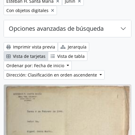
Remove filter:
Remove filter:
Esteban H. Santa María
Junín
Remove filter:
Con objetos digitales
Opciones avanzadas de búsqueda
Imprimir vista previa
Jerarquía
Vista de tarjetas
Vista de tabla
Ordenar por: Fecha de inicio
Dirección: Clasificación en orden ascendente