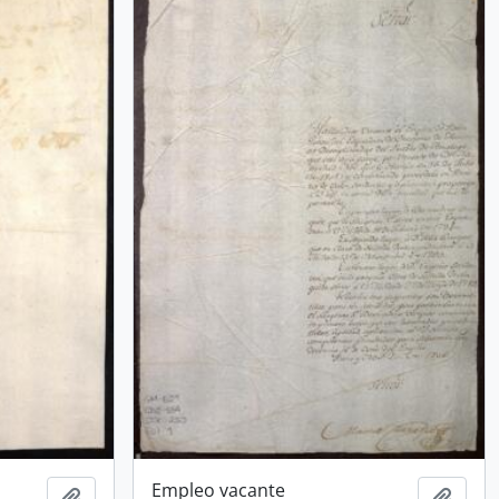
Empleo vacante
Añadir al portapapeles
Añadi