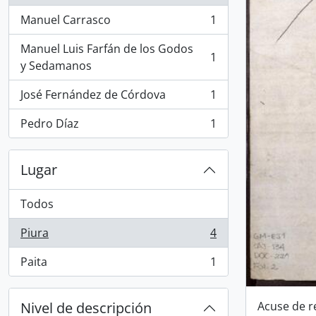
Manuel Carrasco
1
, 1 resultados
Manuel Luis Farfán de los Godos
1
, 1 resultados
y Sedamanos
José Fernández de Córdova
1
, 1 resultados
Pedro Díaz
1
, 1 resultados
Lugar
Todos
Piura
4
, 4 resultados
Paita
1
, 1 resultados
Nivel de descripción
Acuse de r