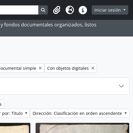
Search in browse page
Iniciar sesión
Portapapeles
Idioma
Enlaces rápidos
es y fondos documentales organizados, listos
lter:
Remove filter:
documental simple
Con objetos digitales
a
 por: Título
Dirección: Clasificación en orden ascendente