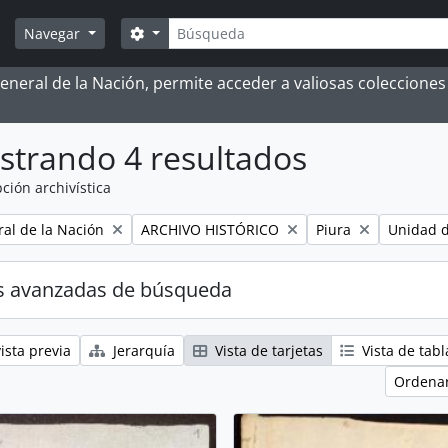
Búsqueda
Search options
Navegar
 General de la Nación, permite acceder a valiosas coleccion
strando 4 resultados
ción archivística
Remove filter:
Remove filter:
Remove fi
al de la Nación
ARCHIVO HISTÓRICO
Piura
Unidad 
s avanzadas de búsqueda
ista previa
Jerarquía
Vista de tarjetas
Vista de tabl
Ordenar