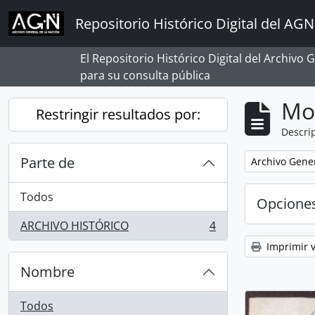
Skip to main content
Repositorio Histórico Digital del AGN
El Repositorio Histórico Digital del Archivo
para su consulta pública
Mo
Restringir resultados por:
Descrip
Parte de
Remove filter:
Archivo Gener
Todos
Opcione
ARCHIVO HISTÓRICO
4
, 4 resultados
Imprimir v
Nombre
Todos