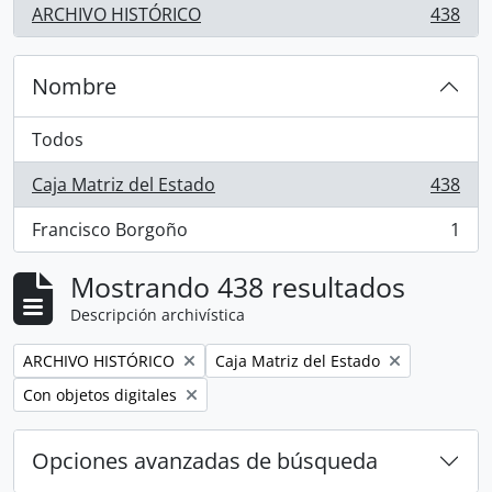
ARCHIVO HISTÓRICO
438
, 438 resultados
Nombre
Todos
Caja Matriz del Estado
438
, 438 resultados
Francisco Borgoño
1
, 1 resultados
Mostrando 438 resultados
Descripción archivística
Remove filter:
Remove filter:
ARCHIVO HISTÓRICO
Caja Matriz del Estado
Remove filter:
Con objetos digitales
Opciones avanzadas de búsqueda