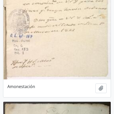
Amonestación
Añadi