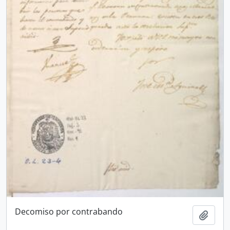
Decomiso por contrabando
Añadi