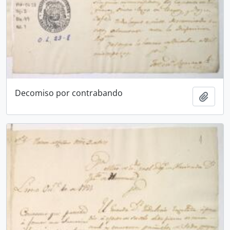
Decomiso por contrabando
Añadi