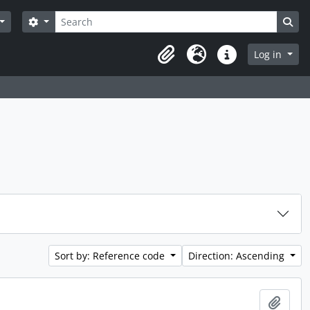
Search
Search options
Sea
Log in
Clipboard
Language
Quick links
Sort by: Reference code
Direction: Ascending
Add t