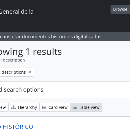
Browse
General de la
 consultar documentos históricos digitalizados
wing 1 results
l description
l descriptions
 search options
iew
Hierarchy
Card view
Table view
 HISTÓRICO