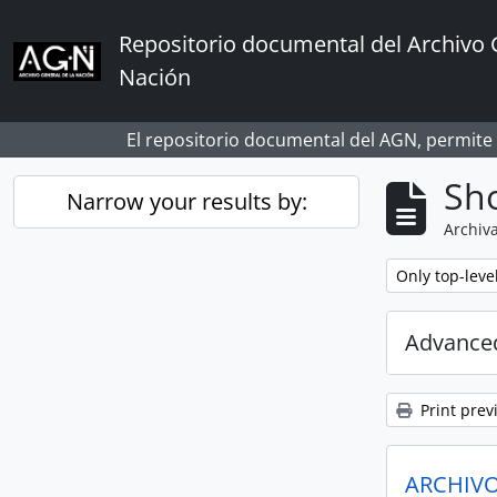
Skip to main content
Repositorio documental del Archivo 
Nación
El repositorio documental del AGN, permite
Sho
Narrow your results by:
Archiva
Remove filter:
Only top-leve
Advanced
Print prev
ARCHIVO