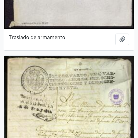
Traslado de armamento
Add t