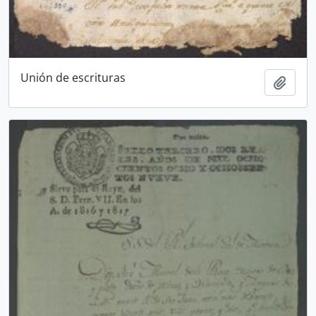
Unión de escrituras
Add t