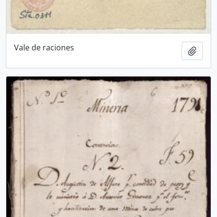
Vale de raciones
Add t