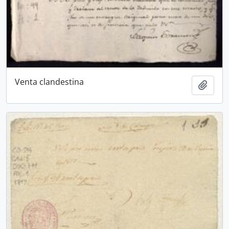
Venta clandestina
Add t